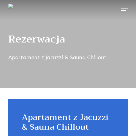
Skip
Menu
to
main
Rezerwacja
content
Apartament z Jacuzzi & Sauna Chillout
Apartament z Jacuzzi
& Sauna Chillout